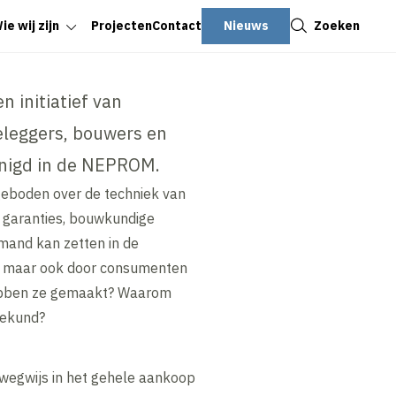
Sluiten
Nieuws
Zoeken
ie wij zijn
Projecten
Contact
 initiatief van
eleggers, bouwers en
enigd in de NEPROM.
geboden over de techniek van
r garanties, bouwkundige
emand kan zetten in de
en, maar ook door consumenten
hebben ze gemaakt? Waarom
gekund?
 wegwijs in het gehele aankoop