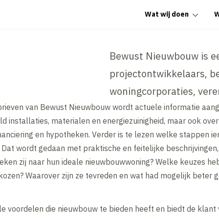
Wat wij doen
W
Bewust Nieuwbouw is een
projectontwikkelaars, b
woningcorporaties, ver
sbrieven van Bewust Nieuwbouw wordt actuele informatie aan
ld installaties, materialen en energiezuinigheid, maar ook ove
nanciering en hypotheken. Verder is te lezen welke stappen i
. Dat wordt gedaan met praktische en feitelijke beschrijving
zoeken zij naar hun ideale nieuwbouwwoning? Welke keuzes 
ozen? Waarover zijn ze tevreden en wat had mogelijk beter 
e voordelen die nieuwbouw te bieden heeft en biedt de klant