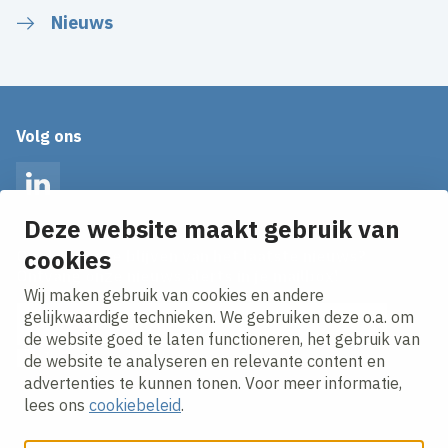
Nieuws
Volg ons
LinkedIn
Deze website maakt gebruik van
cookies
Op de hoogte blijven van het laatste nieuws?
Ontvang onze nieuws alerts in je mailbox!
Wij maken gebruik van cookies en andere
E-mailadres
gelijkwaardige technieken. We gebruiken deze o.a. om
de website goed te laten functioneren, het gebruik van
Ik ga akkoord met het
privacy statement.
de website te analyseren en relevante content en
advertenties te kunnen tonen. Voor meer informatie,
lees ons
cookiebeleid
.