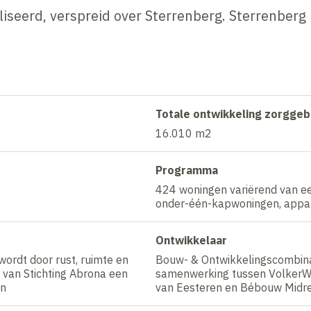
seerd, verspreid over Sterrenberg. Sterrenberg i
Totale ontwikkeling zorgge
16.010 m2
Programma
424 woningen variërend van e
onder-één-kapwoningen, appar
Ontwikkelaar
ordt door rust, ruimte en
Bouw- & Ontwikkelingscombina
 van Stichting Abrona een
samenwerking tussen VolkerW
en
van Eesteren en Bébouw Midr