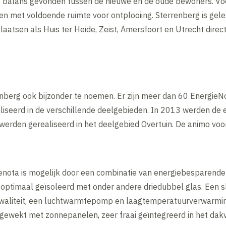
balans gevonden tussen de nieuwe en de oude bewoners. Voor
en met voldoende ruimte voor ontplooiing. Sterrenberg is gel
atsen als Huis ter Heide, Zeist, Amersfoort en Utrecht direct 
renberg ook bijzonder te noemen. Er zijn meer dan 60 Energie
seerd in de verschillende deelgebieden. In 2013 werden de 
werden gerealiseerd in het deelgebied Overtuin. De animo v
ienota is mogelijk door een combinatie van energiebesparen
 optimaal geïsoleerd met onder andere driedubbel glas. Een s
tkwaliteit, een luchtwarmtepomp en laagtemperatuurverwarmi
gewekt met zonnepanelen, zeer fraai geïntegreerd in het dakv