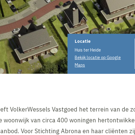
Projectinformati
Locatie
Huis ter Heide
Bekijk locatie op Google
Maps
eft VolkerWessels Vastgoed het terrein van de zo
e woonwijk van circa 400 woningen hertontwikke
anbod. Voor Stichting Abrona en haar cliënten z