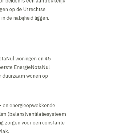
 beiden is een aantrekkelijk
egen op de Utrechtse
in de nabijheid liggen.
NotaNul woningen en 45
eerste EnergieNotaNul
oor duurzaam wonen op
de- en energieopwekkende
lim (balans)ventilatiesysteem
ng zorgen voor een constante
lak.