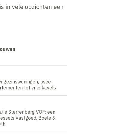
s in vele opzichten een
bouwen
engezinswoningen, twee-
tementen tot vrije kavels
tie Sterrenberg VOF: een
essels Vastgoed, Boele &
eth