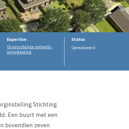
e
Expertise
Status
Grootschalige gebieds-
Gerealiseerd
ontwikkeling
rginstelling Stichting
ld. Een buurt met een
ijn bovendien zeven