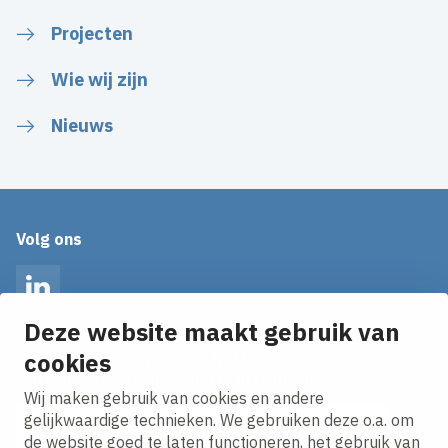
Projecten
Wie wij zijn
Nieuws
Volg ons
LinkedIn
Deze website maakt gebruik van
cookies
Op de hoogte blijven van het laatste nieuws?
Ontvang onze nieuws alerts in je mailbox!
Wij maken gebruik van cookies en andere
E-mailadres
gelijkwaardige technieken. We gebruiken deze o.a. om
de website goed te laten functioneren, het gebruik van