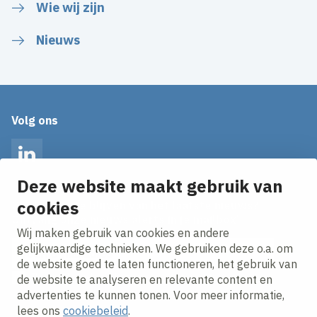
Wie wij zijn
Nieuws
Volg ons
LinkedIn
Deze website maakt gebruik van
cookies
Op de hoogte blijven van het laatste nieuws?
Ontvang onze nieuws alerts in je mailbox!
Wij maken gebruik van cookies en andere
E-mailadres
gelijkwaardige technieken. We gebruiken deze o.a. om
de website goed te laten functioneren, het gebruik van
Ik ga akkoord met het
privacy statement.
de website te analyseren en relevante content en
advertenties te kunnen tonen. Voor meer informatie,
lees ons
cookiebeleid
.