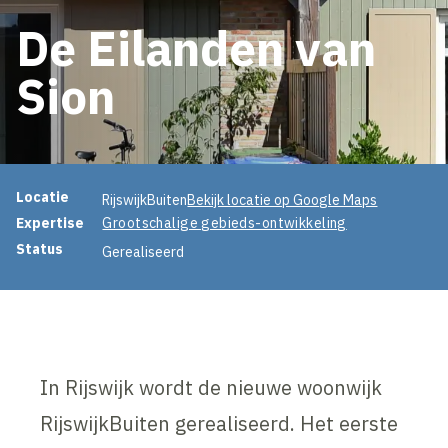
De Eilanden van
Sion
Projectinformatie
Locatie
RijswijkBuiten
Bekijk locatie op Google Maps
Expertise
Grootschalige gebieds-ontwikkeling
Status
Gerealiseerd
In Rijswijk wordt de nieuwe woonwijk
RijswijkBuiten gerealiseerd. Het eerste