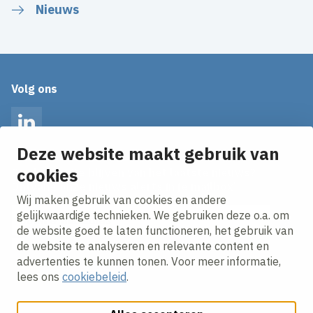
Nieuws
Volg ons
LinkedIn
Deze website maakt gebruik van
cookies
Op de hoogte blijven van het laatste nieuws?
Ontvang onze nieuws alerts in je mailbox!
Wij maken gebruik van cookies en andere
E-mailadres
gelijkwaardige technieken. We gebruiken deze o.a. om
de website goed te laten functioneren, het gebruik van
Ik ga akkoord met het
privacy statement.
de website te analyseren en relevante content en
advertenties te kunnen tonen. Voor meer informatie,
lees ons
cookiebeleid
.