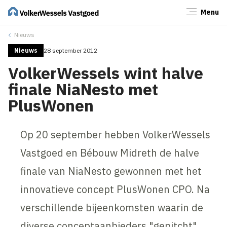
Menu
Sluiten
Nieuws
Nieuws
28 september 2012
VolkerWessels wint halve
finale NiaNesto met
PlusWonen
Op 20 september hebben VolkerWessels
Vastgoed en Bébouw Midreth de halve
finale van NiaNesto gewonnen met het
innovatieve concept PlusWonen CPO. Na
verschillende bijeenkomsten waarin de
diverse conceptaanbieders "gepitcht"