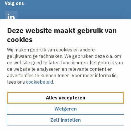
Volg ons
LinkedIn
Deze website maakt gebruik van
cookies
Op de hoogte blijven van het laatste nieuws?
Ontvang onze nieuws alerts in je mailbox!
Wij maken gebruik van cookies en andere
E-mailadres
gelijkwaardige technieken. We gebruiken deze o.a. om
de website goed te laten functioneren, het gebruik van
Ik ga akkoord met het
privacy statement.
de website te analyseren en relevante content en
advertenties te kunnen tonen. Voor meer informatie,
lees ons
cookiebeleid
.
Alles accepteren
Weigeren
Cookies aanpassen
Cookie beleid
Privacy policy
Zelf instellen
Responsible disclosure
Algemene inkoopvoorwaarden