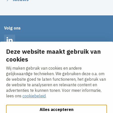
Volg ons
LinkedIn
Deze website maakt gebruik van
cookies
Op de hoogte blijven van het laatste nieuws?
Ontvang onze nieuws alerts in je mailbox!
Wij maken gebruik van cookies en andere
E-mailadres
gelijkwaardige technieken. We gebruiken deze o.a. om
de website goed te laten functioneren, het gebruik van
Ik ga akkoord met het
privacy statement.
de website te analyseren en relevante content en
advertenties te kunnen tonen. Voor meer informatie,
lees ons
cookiebeleid
.
Alles accepteren