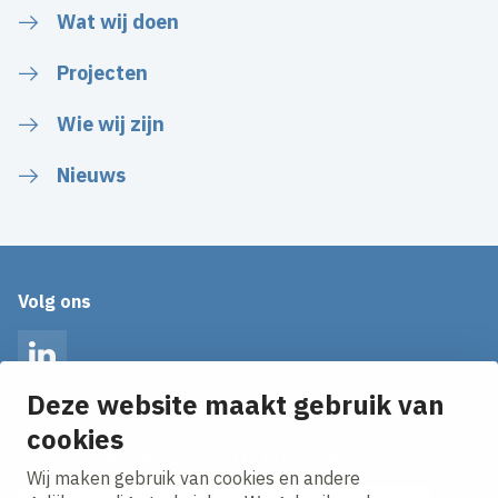
Wat wij doen
Projecten
Wie wij zijn
Nieuws
Volg ons
LinkedIn
Deze website maakt gebruik van
cookies
Op de hoogte blijven van het laatste nieuws?
Ontvang onze nieuws alerts in je mailbox!
Wij maken gebruik van cookies en andere
E-mailadres