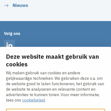
Nieuws
Volg ons
LinkedIn
Deze website maakt gebruik van
cookies
Op de hoogte blijven van het laatste nieuws?
Ontvang onze nieuws alerts in je mailbox!
Wij maken gebruik van cookies en andere
E-mailadres
gelijkwaardige technieken. We gebruiken deze o.a. om
de website goed te laten functioneren, het gebruik van
Ik ga akkoord met het
privacy statement.
de website te analyseren en relevante content en
advertenties te kunnen tonen. Voor meer informatie,
lees ons
cookiebeleid
.