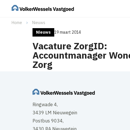
Home
Nieuws
Nieuws
19 maart 2014
Vacature ZorgID:
Accountmanager Won
Zorg
Ringwade 4,
3439 LM Nieuwegein
Postbus 9034,
3430 RA Nieuwegein