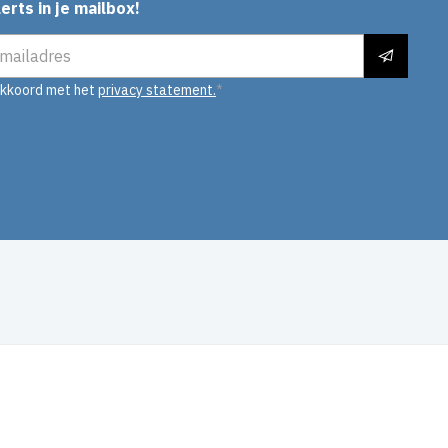
erts in je mailbox!
es
akkoord met het
privacy statement.