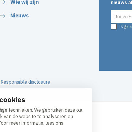
Wie wij zijn
nieuws al
E-mailadr
Nieuws
Ik ga 
y
Responsible disclosure
cookies
ige technieken. We gebruiken deze o.a.
ik van de website te analyseren en
Voor meer informatie, lees ons