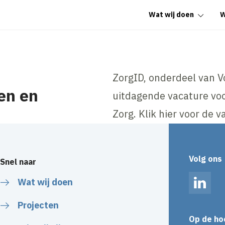
Wat wij doen
W
ZorgID, onderdeel van V
en en
uitdagende vacature v
Zorg. Klik hier voor de v
Volg ons
Snel naar
Wat wij doen
Linked
Projecten
Op de ho