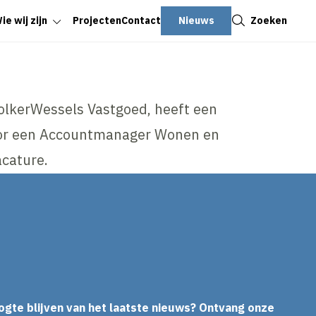
Sluiten
Nieuws
Zoeken
ie wij zijn
Projecten
Contact
olkerWessels Vastgoed, heeft een
oor een Accountmanager Wonen en
acature.
In
ogte blijven van het laatste nieuws? Ontvang onze