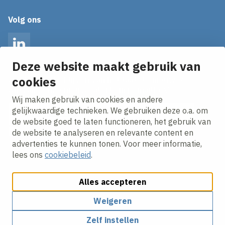
Volg ons
LinkedIn
Deze website maakt gebruik van
cookies
Op de hoogte blijven van het laatste nieuws?
Ontvang onze nieuws alerts in je mailbox!
Wij maken gebruik van cookies en andere
E-mailadres
gelijkwaardige technieken. We gebruiken deze o.a. om
de website goed te laten functioneren, het gebruik van
Ik ga akkoord met het
privacy statement.
de website te analyseren en relevante content en
advertenties te kunnen tonen. Voor meer informatie,
lees ons
cookiebeleid
.
Alles accepteren
Weigeren
Cookies aanpassen
Cookie beleid
Privacy policy
Zelf instellen