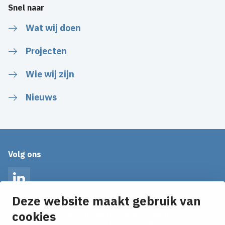
Snel naar
Wat wij doen
Projecten
Wie wij zijn
Nieuws
Volg ons
LinkedIn
Deze website maakt gebruik van
cookies
Op de hoogte blijven van het laatste nieuws?
Ontvang onze nieuws alerts in je mailbox!