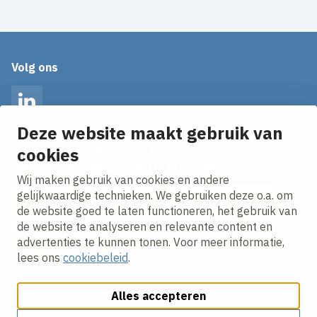
Volg ons
LinkedIn
Deze website maakt gebruik van
cookies
Op de hoogte blijven van het laatste nieuws?
Ontvang onze nieuws alerts in je mailbox!
Wij maken gebruik van cookies en andere
E-mailadres
gelijkwaardige technieken. We gebruiken deze o.a. om
de website goed te laten functioneren, het gebruik van
Ik ga akkoord met het
privacy statement.
de website te analyseren en relevante content en
advertenties te kunnen tonen. Voor meer informatie,
lees ons
cookiebeleid
.
Alles accepteren