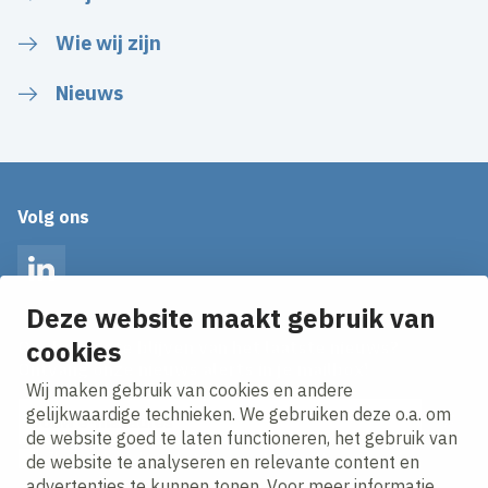
Wie wij zijn
Nieuws
Volg ons
LinkedIn
Deze website maakt gebruik van
cookies
Op de hoogte blijven van het laatste nieuws?
Ontvang onze nieuws alerts in je mailbox!
Wij maken gebruik van cookies en andere
E-mailadres
gelijkwaardige technieken. We gebruiken deze o.a. om
de website goed te laten functioneren, het gebruik van
Ik ga akkoord met het
privacy statement.
de website te analyseren en relevante content en
advertenties te kunnen tonen. Voor meer informatie,