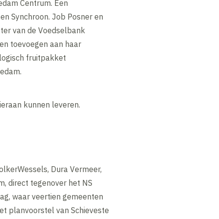
hiedam Centrum. Een
en Synchroon. Job Posner en
tter van de Voedselbank
ten toevoegen aan haar
ogisch fruitpakket
iedam.
ieraan kunnen leveren.
olkerWessels, Dura Vermeer,
, direct tegenover het NS
aag, waar veertien gemeenten
t planvoorstel van Schieveste