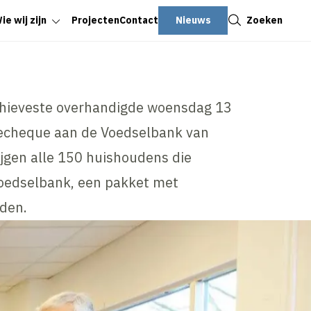
Sluiten
Nieuws
Zoeken
ie wij zijn
Projecten
Contact
hieveste overhandigde woensdag 13
echeque aan de Voedselbank van
jgen alle 150 huishoudens die
oedselbank, een pakket met
oden.