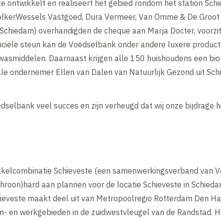
e ontwikkelt en realiseert het gebied rondom het station Sc
lkerWessels Vastgoed, Dura Vermeer, Van Omme & De Groot 
 Schiedam) overhandigden de cheque aan Marja Docter, voorzi
nciële steun kan de Voedselbank onder andere luxere produc
asmiddelen. Daarnaast krijgen alle 150 huishoudens een biol
ale ondernemer Ellen van Dalen van Natuurlijk Gezond uit Sch
selbank veel succes en zijn verheugd dat wij onze bijdrage h
kkelcombinatie Schieveste (een samenwerkingsverband van V
oon)hard aan plannen voor de locatie Schieveste in Schiedam
hieveste maakt deel uit van Metropoolregio Rotterdam Den H
 en werkgebieden in de zuidwestvleugel van de Randstad. He