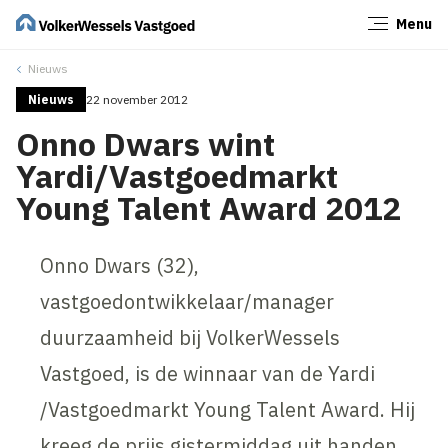
Menu
Sluiten
Nieuws
Nieuws
22 november 2012
Onno Dwars wint
Yardi/Vastgoedmarkt
Young Talent Award 2012
Onno Dwars (32),
vastgoedontwikkelaar/manager
duurzaamheid bij VolkerWessels
Vastgoed, is de winnaar van de Yardi
/Vastgoedmarkt Young Talent Award. Hij
kreeg de prijs gistermiddag uit handen