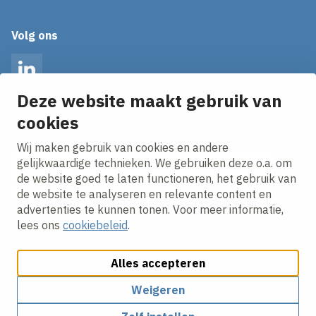
Volg ons
LinkedIn
Deze website maakt gebruik van
cookies
Op de hoogte blijven van het laatste nieuws?
Ontvang onze nieuws alerts in je mailbox!
Wij maken gebruik van cookies en andere
E-mailadres
gelijkwaardige technieken. We gebruiken deze o.a. om
de website goed te laten functioneren, het gebruik van
Ik ga akkoord met het
privacy statement.
de website te analyseren en relevante content en
advertenties te kunnen tonen. Voor meer informatie,
lees ons
cookiebeleid
.
Alles accepteren
Weigeren
Cookies aanpassen
Cookie beleid
Privacy policy