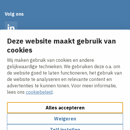
Volg ons
LinkedIn
Deze website maakt gebruik van
cookies
Op de hoogte blijven van het laatste nieuws?
Ontvang onze nieuws alerts in je mailbox!
Wij maken gebruik van cookies en andere
E-mailadres
gelijkwaardige technieken. We gebruiken deze o.a. om
de website goed te laten functioneren, het gebruik van
Ik ga akkoord met het
privacy statement.
de website te analyseren en relevante content en
advertenties te kunnen tonen. Voor meer informatie,
lees ons
cookiebeleid
.
Alles accepteren
Weigeren
Cookies aanpassen
Cookie beleid
Privacy policy
Zelf instellen