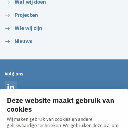
Wat wij doen
Projecten
Wie wij zijn
Nieuws
Volg ons
LinkedIn
Deze website maakt gebruik van
cookies
Op de hoogte blijven van het laatste nieuws?
Ontvang onze nieuws alerts in je mailbox!
Wij maken gebruik van cookies en andere
E-mailadres
gelijkwaardige technieken. We gebruiken deze o.a. om