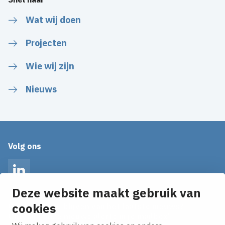
Wat wij doen
Projecten
Wie wij zijn
Nieuws
Volg ons
LinkedIn
Deze website maakt gebruik van
cookies
Op de hoogte blijven van het laatste nieuws?
Ontvang onze nieuws alerts in je mailbox!