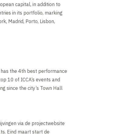
ean capital, in addition to
ries in its portfolio, marking
k, Madrid, Porto, Lisbon,
d has the 4th best performance
 top 10 of ICCA’s events and
ng since the city’s Town Hall
ijvingen via de projectwebsite
ts. Eind maart start de