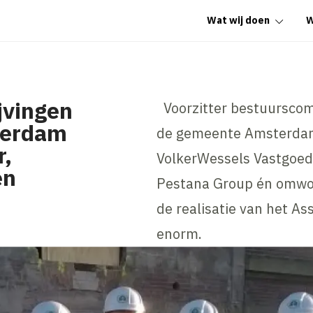
Wat wij doen
W
jvingen
Voorzitter bestuurscom
terdam
de gemeente Amsterdam
r,
VolkerWessels Vastgoed
en
Pestana Group én omwon
de realisatie van het As
enorm.