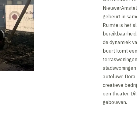
NieuwerAmstel 
gebeurt in sa
Ruimte is het s
bereikbaarheid
de dynamiek van
buurt komt een
terraswoningen
stadswoningen 
autoluwe Dora 
creatieve bedri
een theater. Di
gebouwen.