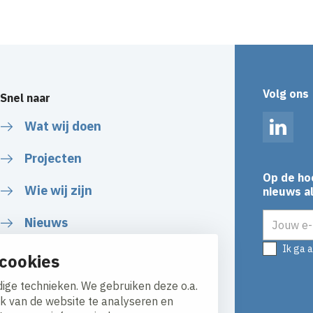
Volg ons
Snel naar
Wat wij doen
Linked
Projecten
Op de ho
Wie wij zijn
nieuws al
E-mailadr
Nieuws
Ik ga 
cookies
ige technieken. We gebruiken deze o.a.
ik van de website te analyseren en