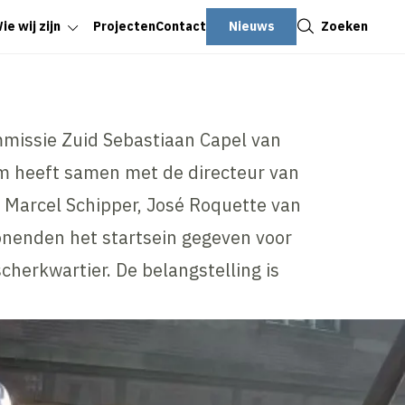
Sluiten
Nieuws
Zoeken
ie wij zijn
Projecten
Contact
missie Zuid Sebastiaan Capel van
 heeft samen met de directeur van
 Marcel Schipper, José Roquette van
enden het startsein gegeven voor
scherkwartier. De belangstelling is