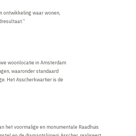
in ontwikkeling waar wonen,
resultaat.”
euwe woonlocatie in Amsterdam
ngen, waaronder standaard
e. Het Asscherkwartier is de
van het voormalige en monumentale Raadhuis
tel en de diamantslijperij Asscher, realiseert