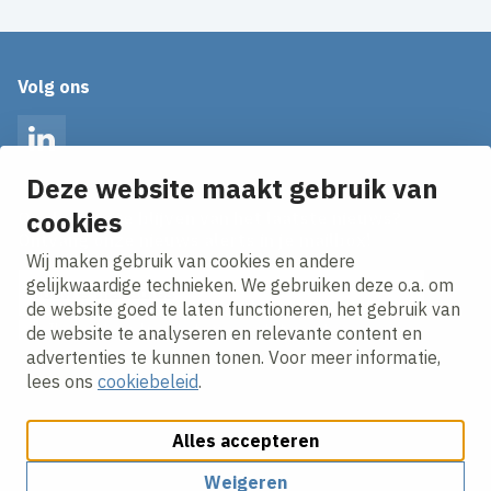
Volg ons
LinkedIn
Deze website maakt gebruik van
cookies
Op de hoogte blijven van het laatste nieuws?
Ontvang onze nieuws alerts in je mailbox!
Wij maken gebruik van cookies en andere
E-mailadres
gelijkwaardige technieken. We gebruiken deze o.a. om
de website goed te laten functioneren, het gebruik van
Ik ga akkoord met het
privacy statement.
de website te analyseren en relevante content en
advertenties te kunnen tonen. Voor meer informatie,
lees ons
cookiebeleid
.
Alles accepteren
Weigeren