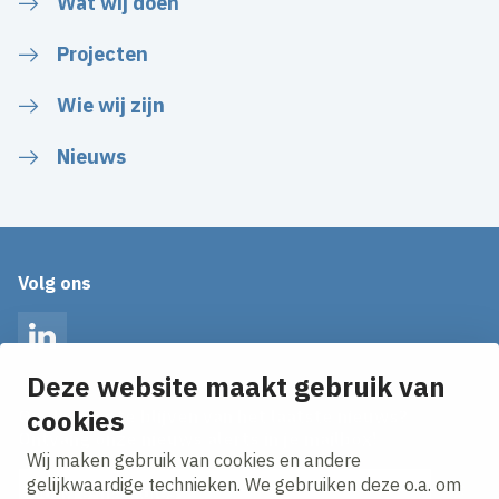
Wat wij doen
Projecten
Wie wij zijn
Nieuws
Volg ons
LinkedIn
Deze website maakt gebruik van
cookies
Op de hoogte blijven van het laatste nieuws?
Ontvang onze nieuws alerts in je mailbox!
Wij maken gebruik van cookies en andere
E-mailadres
gelijkwaardige technieken. We gebruiken deze o.a. om