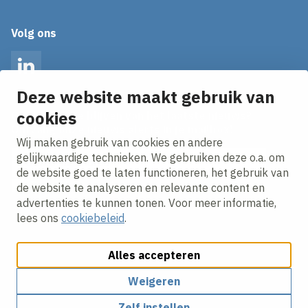
Volg ons
LinkedIn
Deze website maakt gebruik van
cookies
Op de hoogte blijven van het laatste nieuws?
Ontvang onze nieuws alerts in je mailbox!
Wij maken gebruik van cookies en andere
E-mailadres
gelijkwaardige technieken. We gebruiken deze o.a. om
de website goed te laten functioneren, het gebruik van
Ik ga akkoord met het
privacy statement.
de website te analyseren en relevante content en
advertenties te kunnen tonen. Voor meer informatie,
lees ons
cookiebeleid
.
Alles accepteren
Weigeren
Cookies aanpassen
Cookie beleid
Privacy policy
Zelf instellen