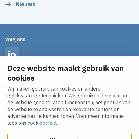
Nieuws
Volg ons
LinkedIn
Deze website maakt gebruik van
cookies
Op de hoogte blijven van het laatste nieuws?
Ontvang onze nieuws alerts in je mailbox!
Wij maken gebruik van cookies en andere
E-mailadres
gelijkwaardige technieken. We gebruiken deze o.a. om
de website goed te laten functioneren, het gebruik van
Ik ga akkoord met het
privacy statement.
de website te analyseren en relevante content en
advertenties te kunnen tonen. Voor meer informatie,
lees ons
cookiebeleid
.