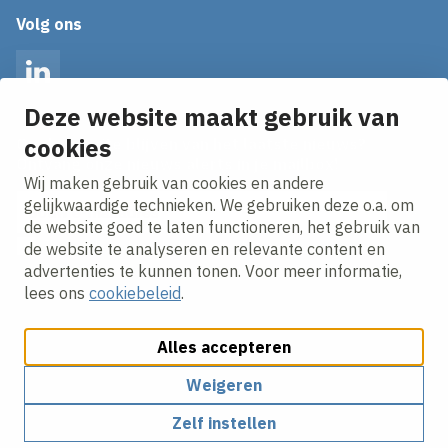
Volg ons
LinkedIn
Deze website maakt gebruik van
cookies
Op de hoogte blijven van het laatste nieuws?
Ontvang onze nieuws alerts in je mailbox!
Wij maken gebruik van cookies en andere
E-mailadres
gelijkwaardige technieken. We gebruiken deze o.a. om
de website goed te laten functioneren, het gebruik van
Ik ga akkoord met het
privacy statement.
de website te analyseren en relevante content en
advertenties te kunnen tonen. Voor meer informatie,
lees ons
cookiebeleid
.
Alles accepteren
Weigeren
Cookies aanpassen
Cookie beleid
Privacy policy
Zelf instellen
Responsible disclosure
Algemene inkoopvoorwaarden