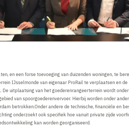
en, en een forse toevoeging van duizenden woningen, te berei
rrein IJsselmonde van eigenaar ProRail te verplaatsen en de
 De uitplaatsing van het goederenrangeerterrein wordt onderz
ebied van spoorgoederenvervoer. Hierbij worden onder andere 
rdam betrokken.Onder andere de technische, financiële en be
tichting onderzoekt ook specifiek hoe vanuit private zijde voorf
edsontwikkeling kan worden georganiseerd.