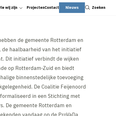
Sluiten
Nieuws
Zoeken
ie wij zijn
Projecten
Contact
 hebben de gemeente Rotterdam en
L de haalbaarheid van het initiatief
. Dit initiatief verbindt de wijken
nde op Rotterdam-Zuid en biedt
halige binnenstedelijke toevoeging
gelegenheid. De Coalitie Feijenoord
eformaliseerd in een Stichting met
rs. De gemeente Rotterdam en
L tekenden vandaag op de ProVaDa