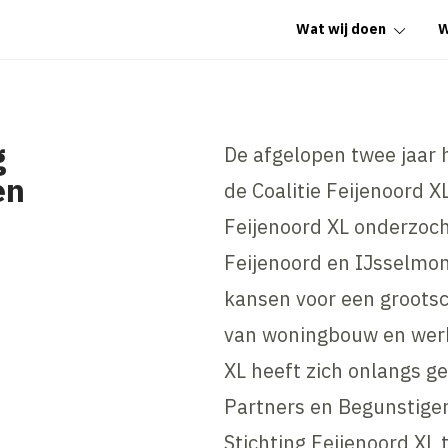
Wat wij doen
W
g
De afgelopen twee jaar
en
de Coalitie Feijenoord X
Feijenoord XL onderzocht
Feijenoord en IJsselmo
kansen voor een grootsc
van woningbouw en werk
XL heeft zich onlangs g
Partners en Begunstige
Stichting Feijenoord X