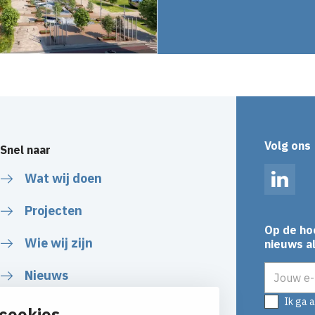
Volg ons
Snel naar
Wat wij doen
Linked
Projecten
Op de ho
Wie wij zijn
nieuws al
E-mailadr
Nieuws
Ik ga 
cookies