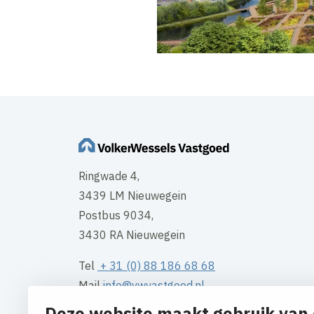
Ringwade 4,
3439 LM Nieuwegein
Postbus 9034,
3430 RA Nieuwegein
Tel
+ 31 (0) 88 186 68 68
Mail
info@vwvastgoed.nl
Deze website maakt gebruik van 