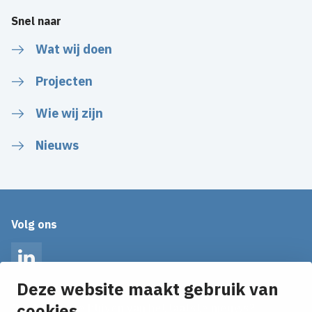
Snel naar
Wat wij doen
Projecten
Wie wij zijn
Nieuws
Volg ons
LinkedIn
Deze website maakt gebruik van
cookies
Op de hoogte blijven van het laatste nieuws?