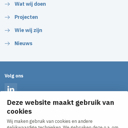
Wat wij doen
Projecten
Wie wij zijn
Nieuws
Volg ons
LinkedIn
Deze website maakt gebruik van
cookies
Op de hoogte blijven van het laatste nieuws?
Ontvang onze nieuws alerts in je mailbox!
Wij maken gebruik van cookies en andere
E-mailadres
gelijkwaardige technieken. We gebruiken deze o.a. om