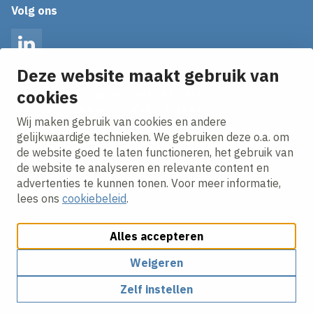
Volg ons
LinkedIn
Deze website maakt gebruik van
cookies
Op de hoogte blijven van het laatste nieuws?
Ontvang onze nieuws alerts in je mailbox!
Wij maken gebruik van cookies en andere
E-mailadres
gelijkwaardige technieken. We gebruiken deze o.a. om
de website goed te laten functioneren, het gebruik van
Ik ga akkoord met het
privacy statement.
de website te analyseren en relevante content en
advertenties te kunnen tonen. Voor meer informatie,
lees ons
cookiebeleid
.
Alles accepteren
Weigeren
Cookies aanpassen
Cookie beleid
Privacy policy
Zelf instellen
Responsible disclosure
Algemene inkoopvoorwaarden