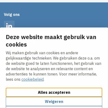
Volg ons
LinkedIn
Deze website maakt gebruik van
cookies
Op de hoogte blijven van het laatste nieuws?
Ontvang onze nieuws alerts in je mailbox!
Wij maken gebruik van cookies en andere
E-mailadres
gelijkwaardige technieken. We gebruiken deze o.a. om
de website goed te laten functioneren, het gebruik van
Ik ga akkoord met het
privacy statement.
de website te analyseren en relevante content en
advertenties te kunnen tonen. Voor meer informatie,
lees ons
cookiebeleid
.
Alles accepteren
Weigeren
Cookies aanpassen
Cookie beleid
Privacy policy