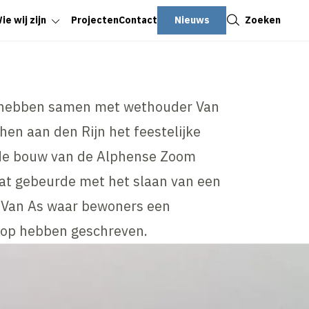
Sluiten
Nieuws
Zoeken
ie wij zijn
Projecten
Contact
hebben samen met wethouder Van
en aan den Rijn het feestelijke
 de bouw van de Alphense Zoom
Dat gebeurde met het slaan van een
 Van As waar bewoners een
 op hebben geschreven.