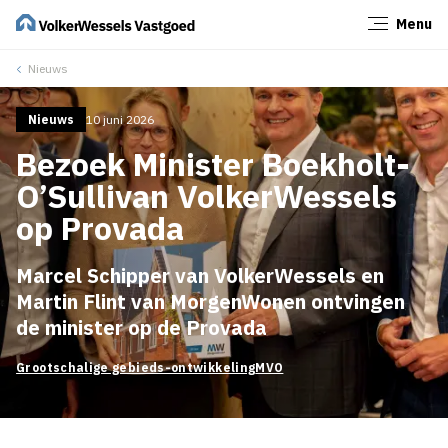
Menu
Sluiten
Nieuws
Nieuws
10 juni 2026
Bezoek Minister Boekholt-
O’Sullivan VolkerWessels
op Provada
Marcel Schipper van VolkerWessels en
Martin Flint van MorgenWonen ontvingen
de minister op de Provada
Grootschalige gebieds-ontwikkeling
MVO