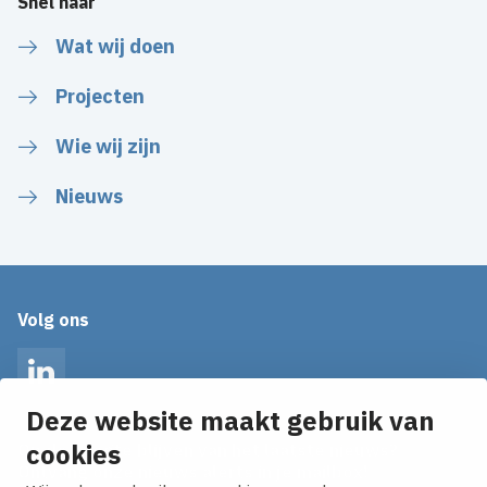
Snel naar
Wat wij doen
Projecten
Wie wij zijn
Nieuws
Volg ons
LinkedIn
Deze website maakt gebruik van
cookies
Op de hoogte blijven van het laatste nieuws?
Ontvang onze nieuws alerts in je mailbox!