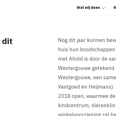
Wat wij doen
W
 dit
Nog dit jaar kunnen be
huis hun boodschappen d
met Ahold is door de sa
Westergouwe getekend 
Westergouwe, een same
Vastgoed en Heijmans). 
2018 open, waarmee de
kindcentrum, dierenkli
winkelvoorziening zal b