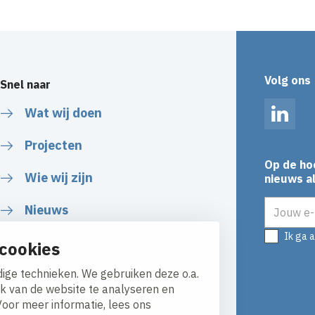
Volg ons
Snel naar
Wat wij doen
Linked
Projecten
Op de ho
Wie wij zijn
nieuws al
E-mailadr
Nieuws
Ik ga 
cookies
ige technieken. We gebruiken deze o.a.
ik van de website te analyseren en
Voor meer informatie, lees ons