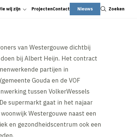
Sluiten
Nieuws
Zoeken
ie wij zijn
Projecten
Contact
woners van Westergouwe dichtbij
oen bij Albert Heijn. Het contract
menwerkende partijen in
(gemeente Gouda en de VOF
nwerking tussen VolkerWessels
De supermarkt gaat in het najaar
 woonwijk Westergouwe naast een
niek en gezondheidscentrum ook een
ieden.